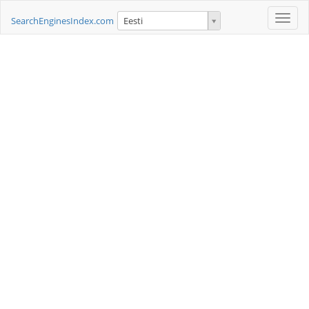
Toggle
SearchEnginesIndex.com
Eesti
naviga