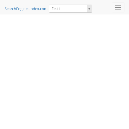
Toggle
SearchEnginesIndex.com
Eesti
naviga