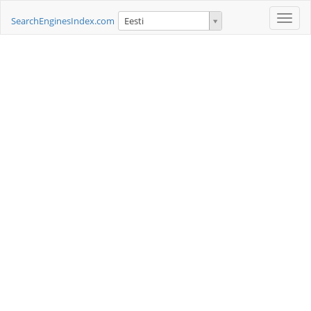
Toggle
SearchEnginesIndex.com
Eesti
naviga