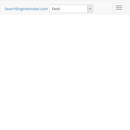
Toggle
SearchEnginesIndex.com
Eesti
naviga