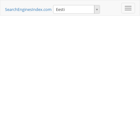
Toggle
SearchEnginesIndex.com
Eesti
naviga