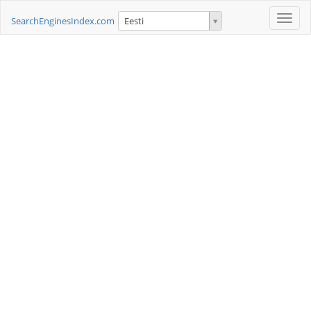
Toggle
SearchEnginesIndex.com
Eesti
naviga