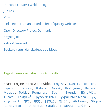
Indexa.dk - dansk webkatalog
Jubii.dk
Krak
Link Feed - Human edited index of quality websites
Open Directory Project Denmark
Søgning.dk
Yahoo! Danmark
Zooka.dk søg i danske feeds og blogs
Tagasi nimekirja otsingumootorite riik
Search Engine Index WorldWide:
English
Dansk
Deutsch
Español
Français
Italiano
Norsk
Português
Bahasa
Melayu
Polski
Romanesc
Suomi
Svensk
Tiếng Việt
Türkçe
Ελληνικά
русский язык
українська мова
اردو
اللغة العربية
हिन्दी
中文
日本語
한국어
Afrikaans
Shqipe
Беларуская
Български
Català
Hrvatska
Čeština