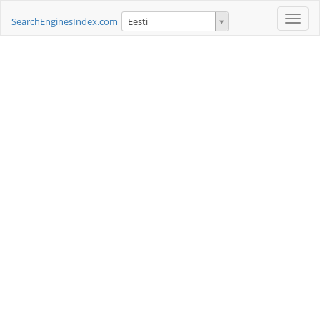
Toggle
SearchEnginesIndex.com
Eesti
naviga