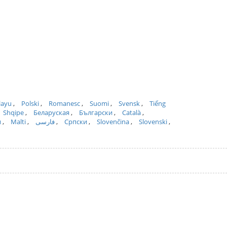
layu
Polski
Romanesc
Suomi
Svensk
Tiếng
Shqipe
Беларуская
Български
Català
и
Malti
فارسی
Српски
Slovenčina
Slovenski