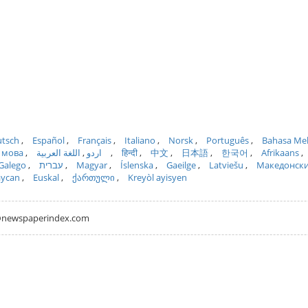
tsch
Español
Français
Italiano
Norsk
Português
Bahasa Me
 мова
اللغة العربية
اردو
हिन्दी
中文
日本語
한국어
Afrikaans
Galego
עברית
Magyar
Íslenska
Gaeilge
Latviešu
Македонск
aycan
Euskal
ქართული
Kreyòl ayisyen
hh@newspaperindex.com