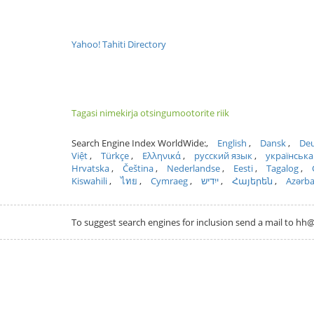
Yahoo! Tahiti Directory
Tagasi nimekirja otsingumootorite riik
Search Engine Index WorldWide:
English
Dansk
Deu
Việt
Türkçe
Ελληνικά
русский язык
українська
Hrvatska
Čeština
Nederlandse
Eesti
Tagalog
Kiswahili
ไทย
Cymraeg
ייִדיש
Հայերեն
Azərb
To suggest search engines for inclusion send a mail to 