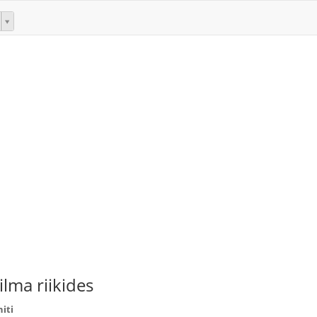
lma riikides
iti