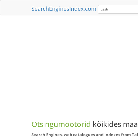
SearchEnginesIndex.com
Eesti
Otsingumootorid
kõikides maai
Search Engines, web catalogues and indexes from Tah