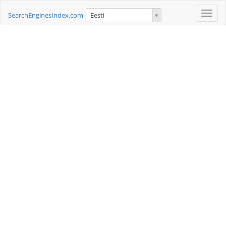
Toggle
SearchEnginesIndex.com
Eesti
naviga