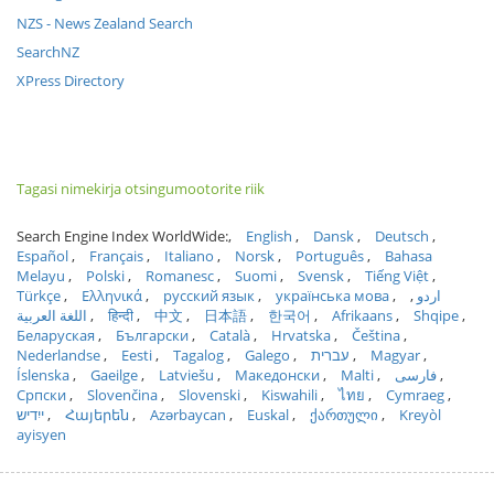
NZS - News Zealand Search
SearchNZ
XPress Directory
Tagasi nimekirja otsingumootorite riik
Search Engine Index WorldWide:
English
Dansk
Deutsch
Español
Français
Italiano
Norsk
Português
Bahasa
Melayu
Polski
Romanesc
Suomi
Svensk
Tiếng Việt
Türkçe
Ελληνικά
русский язык
українська мова
اردو
اللغة العربية
हिन्दी
中文
日本語
한국어
Afrikaans
Shqipe
Беларуская
Български
Català
Hrvatska
Čeština
Nederlandse
Eesti
Tagalog
Galego
עברית
Magyar
Íslenska
Gaeilge
Latviešu
Македонски
Malti
فارسی
Српски
Slovenčina
Slovenski
Kiswahili
ไทย
Cymraeg
ייִדיש
Հայերեն
Azərbaycan
Euskal
ქართული
Kreyòl
ayisyen